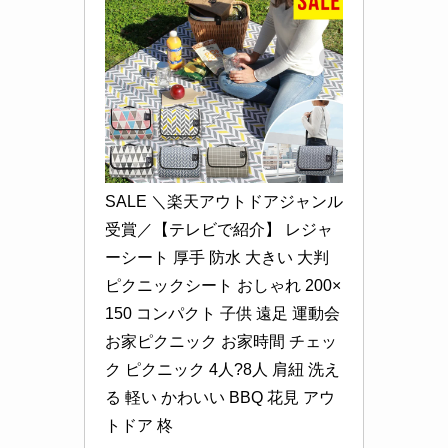
SALE ＼楽天アウトドアジャンル
受賞／【テレビで紹介】 レジャ
ーシート 厚手 防水 大きい 大判 
ピクニックシート おしゃれ 200×
150 コンパクト 子供 遠足 運動会 
お家ピクニック お家時間 チェッ
ク ピクニック 4人?8人 肩紐 洗え
る 軽い かわいい BBQ 花見 アウ
トドア 柊