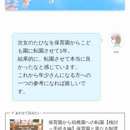
次女のたひなを保育園からこど
も園に転園させて1年。
aria
結果的に、転園させて本当に良
かったなと感じています。
これから年少さんになる方への
一つの参考になれば嬉しいで
す。
あわせて読みたい
保育園から幼稚園への転園【検討
～手続き編】保育園と異なる制度