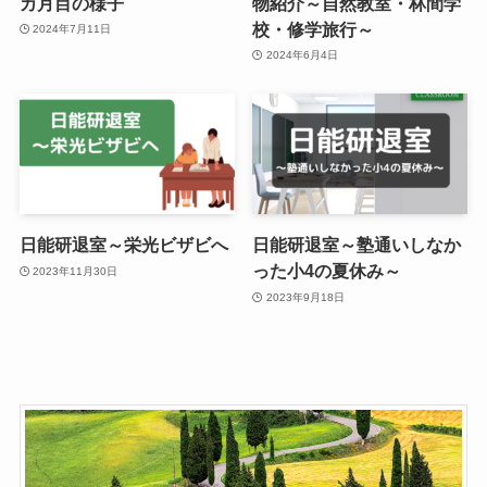
カ月目の様子
物紹介～自然教室・林間学
校・修学旅行～
2024年7月11日
2024年6月4日
日能研退室～栄光ビザビへ
日能研退室～塾通いしなか
った小4の夏休み～
2023年11月30日
2023年9月18日