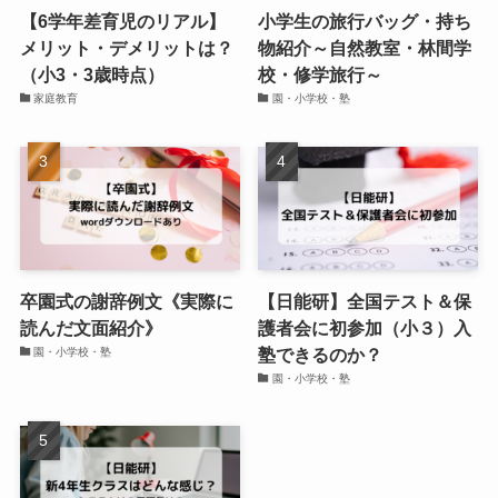
【6学年差育児のリアル】
小学生の旅行バッグ・持ち
メリット・デメリットは？
物紹介～自然教室・林間学
（小3・3歳時点）
校・修学旅行～
家庭教育
園・小学校・塾
卒園式の謝辞例文《実際に
【日能研】全国テスト＆保
読んだ文面紹介》
護者会に初参加（小３）入
塾できるのか？
園・小学校・塾
園・小学校・塾