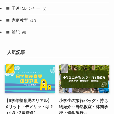
子連れレジャー
(5)
家庭教育
(17)
雑記
(6)
人気記事
【6学年差育児のリアル】
小学生の旅行バッグ・持ち
メリット・デメリットは？
物紹介～自然教室・林間学
（小3・3歳時点）
校・修学旅行～