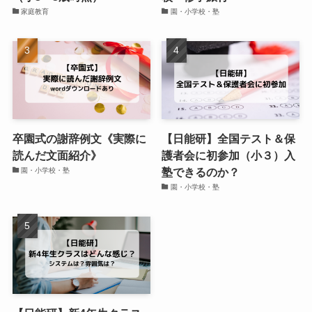
家庭教育
園・小学校・塾
卒園式の謝辞例文《実際に
【日能研】全国テスト＆保
読んだ文面紹介》
護者会に初参加（小３）入
塾できるのか？
園・小学校・塾
園・小学校・塾